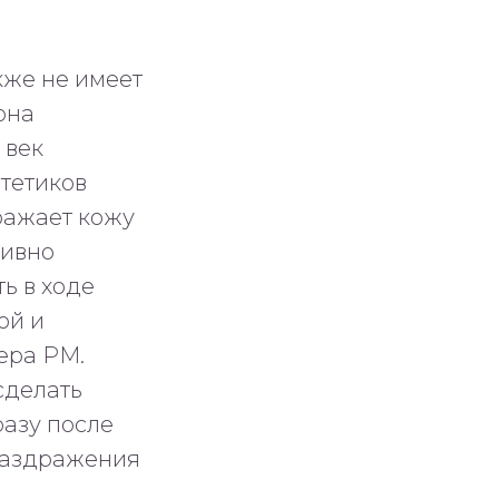
кже не имеет
она
 век
тетиков
дражает кожу
тивно
ь в ходе
ой и
ера РМ.
сделать
азу после
 раздражения