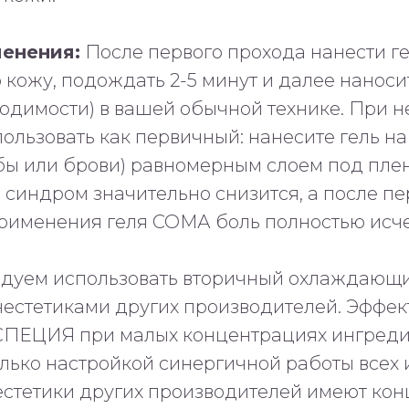
енения:
После первого прохода нанести ге
кожу, подождать 2-5 минут и далее наноси
ходимости) в вашей обычной технике. При 
ользовать как первичный: нанесите гель на
бы или брови) равномерным слоем под плен
 синдром значительно снизится, а после п
Политика
применения геля СОМА боль полностью исче
конфиденциальности
дуем использовать вторичный охлаждающи
естетиками других производителей. Эффек
СПЕЦИЯ при малых концентрациях ингреди
лько настройкой синергичной работы всех 
стетики других производителей имеют ко