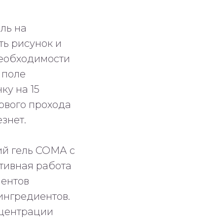
ль на
ть рисунок и
необходимости
 поле
ку на 15
ервого прохода
знет.
Разработка и продвижение
й гель СОМА с
тивная работа
ентов
ингредиентов.
нцентрации