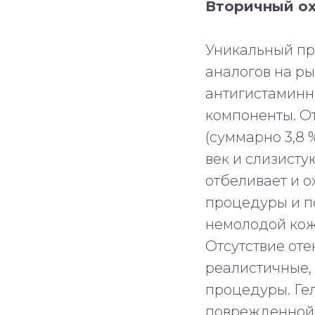
Вторичный о
Уникальный про
аналогов на ры
антигистаминн
компоненты. О
(суммарно 3,8 
век и слизисту
отбеливает и о
процедуры и п
немолодой коже
Отсутствие оте
реалистичные,
процедуры. Ге
поврежденной