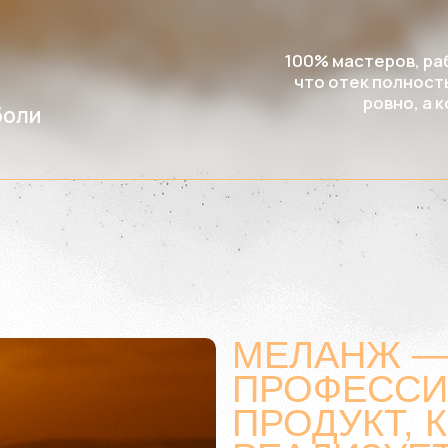
МЕЛАНЖ — Э
ПРОФЕССИО
ПРОДУКТ, К
РЕАЛИЗУЕТС
С ПРОИЗВОД
Мы НЕ работаем с маркетпл
чтобы контролировать каче
связь от мастеров напряму