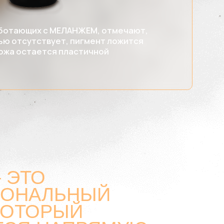
ТО
НАЛЬНЫЙ
ОТОРЫЙ
Я НАПРЯМУЮ
СТВА
ейсами и дистрибьюторами,
ство и получать обратную
ю