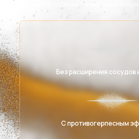
Без расширения сосудов и 
С противогерпесным эфф
Никакого жжения и бо