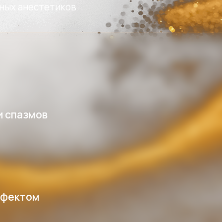
спазмов
ектом
100% мастеров, работа
что отек полностью от
ровно, а кожа 
ли